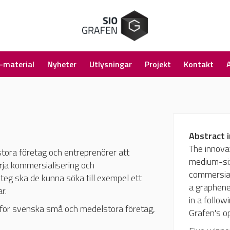
-material
Nyheter
Utlysningar
Projekt
Kontakt
Abstract i
The innova
tora företag och entreprenörer att
medium-siz
örja kommersialisering och
commersial
steg ska de kunna söka till exempel ett
a graphene
r.
in a follow
 för svenska små och medelstora företag,
Grafen's op