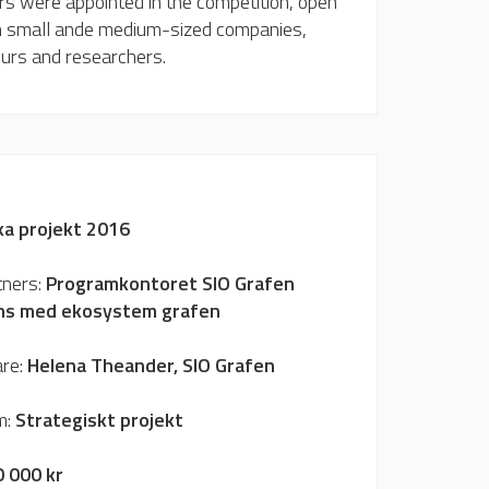
rs were appointed in the competition, open
 small ande medium-sized companies,
urs and researchers.
ka projekt 2016
tners:
Programkontoret SIO Grafen
ns med ekosystem grafen
are:
Helena Theander, SIO Grafen
m:
Strategiskt projekt
 000 kr