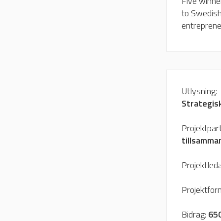
Five winne
to Swedish
entreprene
Utlysning:
Strategis
Projektpar
tillsamma
Projektled
Projektfor
Bidrag:
650