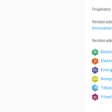
Projektets 
Relaterade 
Innovatio
Relaterade
Biote
Elekt
Energ
Komp
Tillv
Ytbel