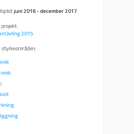
löptid:
juni 2016 - december 2017
projekt:
nstävling 2015
 styrkeområden:
knik
ronik
i
osit
erkning
äggning