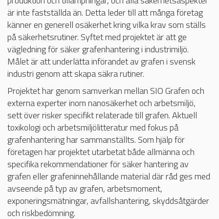
produktion och tillämpningar, och alla säkerhetsaspekter
är inte fastställda än. Detta leder till att många företag
känner en generell osäkerhet kring vilka krav som ställs
på säkerhetsrutiner. Syftet med projektet är att ge
vägledning för säker grafenhantering i industrimiljö.
Målet är att underlätta införandet av grafen i svensk
industri genom att skapa säkra rutiner.
Projektet har genom samverkan mellan SIO Grafen och
externa experter inom nanosäkerhet och arbetsmiljö,
sett över risker specifikt relaterade till grafen. Aktuell
toxikologi och arbetsmiljölitteratur med fokus på
grafenhantering har sammanställts. Som hjälp för
företagen har projektet utarbetat både allmänna och
specifika rekommendationer för säker hantering av
grafen eller grafeninnehållande material där råd ges med
avseende på typ av grafen, arbetsmoment,
exponeringsmätningar, avfallshantering, skyddsåtgärder
och riskbedömning.