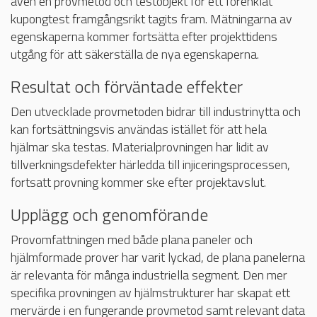
även en provmetod och testobjekt för ett förenklat
kupongtest framgångsrikt tagits fram. Mätningarna av
egenskaperna kommer fortsätta efter projekttidens
utgång för att säkerställa de nya egenskaperna.
Resultat och förväntade effekter
Den utvecklade provmetoden bidrar till industrinytta och
kan fortsättningsvis användas istället för att hela
hjälmar ska testas. Materialprovningen har lidit av
tillverkningsdefekter härledda till injiceringsprocessen,
fortsatt provning kommer ske efter projektavslut.
Upplägg och genomförande
Provomfattningen med både plana paneler och
hjälmformade prover har varit lyckad, de plana panelerna
är relevanta för många industriella segment. Den mer
specifika provningen av hjälmstrukturer har skapat ett
mervärde i en fungerande provmetod samt relevant data