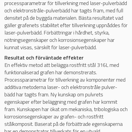
processparametrar för tillverkning med laser-pulverbädd
och elektronstråle-pulverbädd har tagits fram, med full
densitet på de byggda materialen. Bästa resultatet vad
gäller grafenets stabilitet efter tillverkning uppnåddes för
laser-pulverbädd. Förbättringar i hårdhet, styrka,
nötningsegenskaper och korrosionsegenskaper har
kunnat visas, särskilt för laser-pulverbädd.
Resultat och förväntade effekter
En effektiv metod att belägga rostfritt stål 316L med
funktionaliserad grafen har demonstrerats.
Processparametrar för tillverkning av komponenter med
additiva metoderna laser- och elektronstråle pulver-
bädd har tagits fram. Ny kunskap om pulvrets
egenskaper efter beläggning med grafen har kommit
fram. Kunskapen har ökat om mekaniska, tribologiska och
korrosionsegenskaper av grafen- och rostfritt
stålkomposit. Baserat på de förbättrade egenskaperna
har en demonstrator tillverkats för en utvald