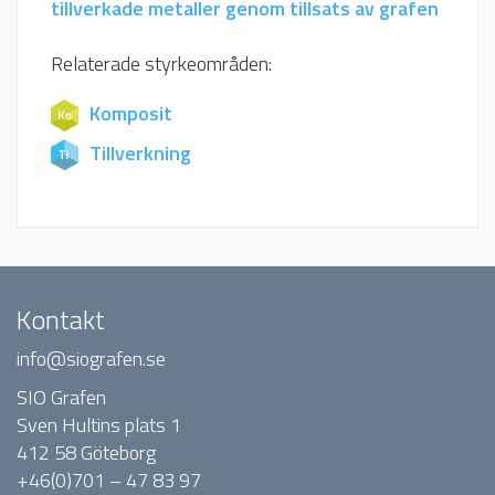
tillverkade metaller genom tillsats av grafen
Relaterade styrkeområden:
Komposit
Tillverkning
Kontakt
info@siografen.se
SIO Grafen
Sven Hultins plats 1
412 58 Göteborg
+46(0)701 – 47 83 97