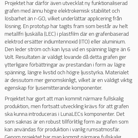
Projektet har därför även utvecklat ny funktionaliserad
grafen med ännu högre elektrokemisk stabilitet och
lösbarhet än r-GO, vilket underlättar applicering från
lösning. En prototyp har tagits fram som består av helt
metallfri ljuskälla (LEC) i plastfilm där en grafenbaserad
elektrod ersätter indiumtennoxid (ITO) eller aluminium.
Den leder ström och kan lysa vid en spänning lägre än 6
Volt. Resultaten är väldigt lovande då detta grafen ger
ytterligare förbättringar av prestandan i form av lägre
spänning, längre livstid och högre ljusstyrka. Materialet
är dessutom mer genomskinligt, vilket är en väldigt viktig
egenskap för ljusemitterande komponenter.
Projektet har gjort att man kommit närmare fullskalig
produktion, men fortsatt utveckling krävs för att grafen
ska kunna introduceras i LunaLECs komponenter. Det
som saknas är en robust tillförlitlig form av grafen som
kan användas för produktion i vanlig rumsatmosfär.
Genom projektet har man kommit närmare fullskalig