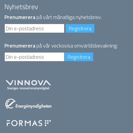
Nyhetsbrev
Prenumerera
på vårt månatliga nyhetsbrev:
Prenumerera
på vår veckovisa omvärldsbevakning: