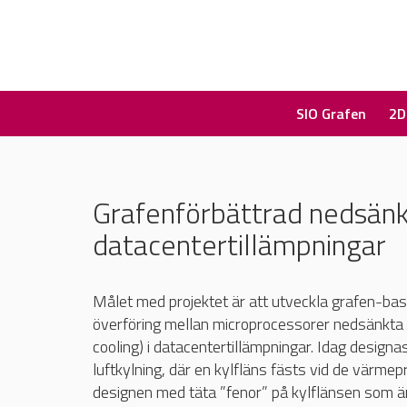
SIO Grafen
2D
Grafenförbättrad nedsänkn
datacentertillämpningar
Målet med projektet är att utveckla grafen-bas
överföring mellan microprocessorer nedsänkta i 
cooling) i datacentertillämpningar. Idag designa
luftkylning, där en kylfläns fästs vid de vär
designen med täta ”fenor” på kylflänsen som är o