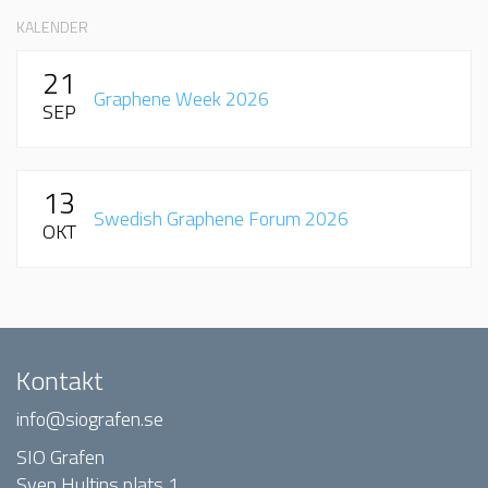
KALENDER
21
Graphene Week 2026
SEP
13
Swedish Graphene Forum 2026
OKT
Kontakt
info@siografen.se
SIO Grafen
Sven Hultins plats 1