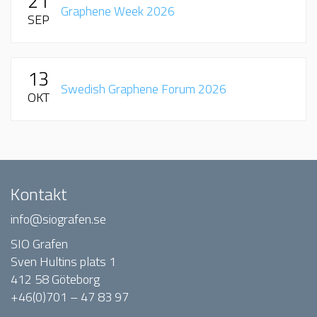
21
Graphene Week 2026
SEP
13
Swedish Graphene Forum 2026
OKT
Kontakt
info@siografen.se
SIO Grafen
Sven Hultins plats 1
412 58 Göteborg
+46(0)701 – 47 83 97