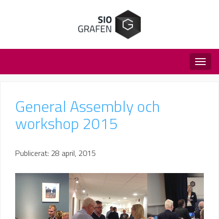
Togg
navig
General Assembly och
workshop 2015
Publicerat: 28 april, 2015