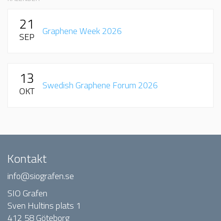
21
Graphene Week 2026
SEP
13
Swedish Graphene Forum 2026
OKT
Kontakt
info@siografen.se
SIO Grafen
Sven Hultins plats 1
412 58 Göteborg