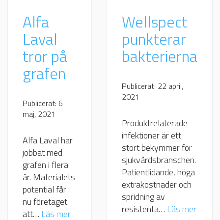
Alfa
Wellspect
Laval
punkterar
tror på
bakterierna
grafen
Publicerat: 22 april,
2021
Publicerat: 6
maj, 2021
Produktrelaterade
infektioner är ett
Alfa Laval har
stort bekymmer för
jobbat med
sjukvårdsbranschen.
grafen i flera
Patientlidande, höga
år. Materialets
extrakostnader och
potential får
spridning av
nu företaget
resistenta…
Läs mer
att…
Läs mer