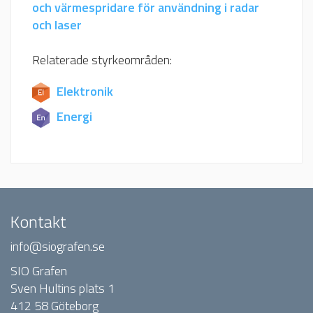
och värmespridare för användning i radar
och laser
Relaterade styrkeområden:
Elektronik
Energi
Kontakt
info@siografen.se
SIO Grafen
Sven Hultins plats 1
412 58 Göteborg