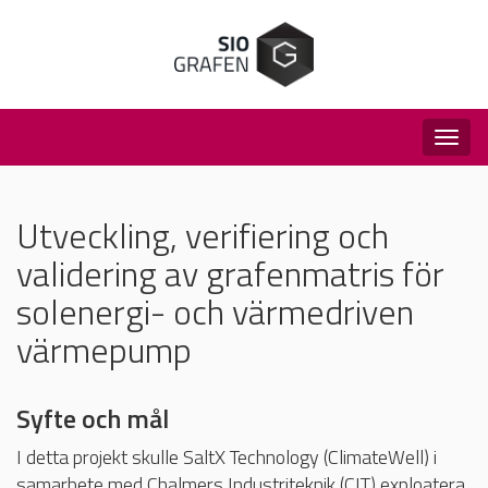
Togg
navig
Utveckling, verifiering och
validering av grafenmatris för
solenergi- och värmedriven
värmepump
Syfte och mål
I detta projekt skulle SaltX Technology (ClimateWell) i
samarbete med Chalmers Industriteknik (CIT) exploatera