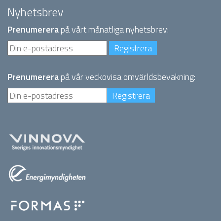
Nyhetsbrev
Prenumerera
på vårt månatliga nyhetsbrev:
Prenumerera
på vår veckovisa omvärldsbevakning: