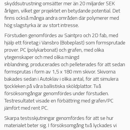
skyddsutrustning omsätter mer än 20 miljarder SEK
årligen, vilket ger projektet en betydande potential. Det
finns också många andra områden där polymerer med
hög slagstyrka är av stort intresse.
Förstudien genomfördes av Saintpro och 2D fab, med
hjälp ett företag i Vansbro (Bobeplast) som formsprutade
prover. PC (polykarbonat) och grafen, med olika
ytegenskaper och med olika mängd
inblandning, producerades och pelleterades för att sedan
formsprutas i form av 1,5 x 180 mm skivor. Skivorna
bakades sedan i Autoklav i olika antal, för att simulera
tjockleken på våra ballistiska sköldplattor. Två
försöksomgångar genomfördes under förstudien.
Testresultatet visade en förbättring med grafen/PC
jämfört med rent PC.
Skarpa testsskjutningar genomfördes för att se hur
materialet beter sig. I försöksomgång två lyckades vi