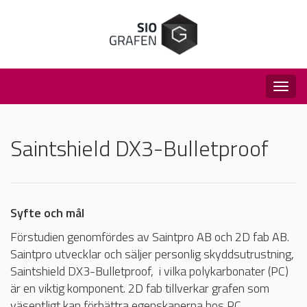
Togg
navig
Saintshield DX3-Bulletproof
Syfte och mål
Förstudien genomfördes av Saintpro AB och 2D fab AB.
Saintpro utvecklar och säljer personlig skyddsutrustning,
Saintshield DX3-Bulletproof, i vilka polykarbonater (PC)
är en viktig komponent. 2D fab tillverkar grafen som
väsentligt kan förbättra egenskaperna hos PC.