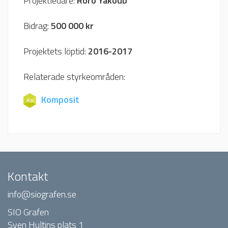
Projektledare:
Roro Yakoub
Bidrag:
500 000 kr
Projektets löptid:
2016-2017
Relaterade styrkeområden:
Komposit
Kontakt
info@siografen.se
SIO Grafen
Sven Hultins plats 1