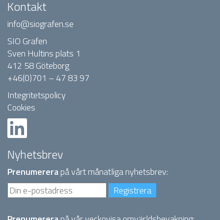
Kontakt
info@siografen.se
SIO Grafen
Sven Hultins plats 1
412 58 Göteborg
+46(0)701 – 47 83 97
Integritetspolicy
Cookies
Nyhetsbrev
Prenumerera
på vårt månatliga nyhetsbrev:
Prenumerera
på vår veckovisa omvärldsbevakning: