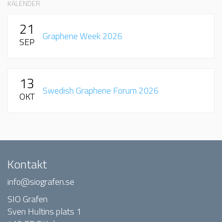
KALENDER
21
Graphene Week 2026
SEP
13
Swedish Graphene Forum 2026
OKT
Kontakt
info@siografen.se
SIO Grafen
Sven Hultins plats 1