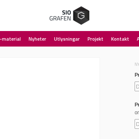
-material
Nyheter
Utlysningar
Projekt
Kontakt
N
P
P
o