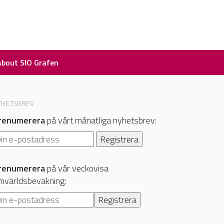
About SIO Grafen
YHETSBREV
renumerera
på vårt månatliga nyhetsbrev:
renumerera
på vår veckovisa
mvärldsbevakning: