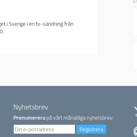
K
et i Sverige i en tv-sändning från
0.
Nyhetsbrev
Prenumerera
på vårt månatliga nyhetsbrev: