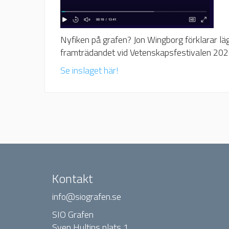
Nyfiken på grafen? Jon Wingborg förklarar läg
framträdandet vid Vetenskapsfestivalen 202
Se inslaget här!
Kontakt
info@siografen.se
SIO Grafen
Sven Hultins plats 1