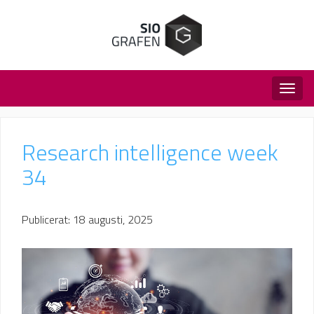
Togg
navig
Research intelligence week
34
Publicerat: 18 augusti, 2025