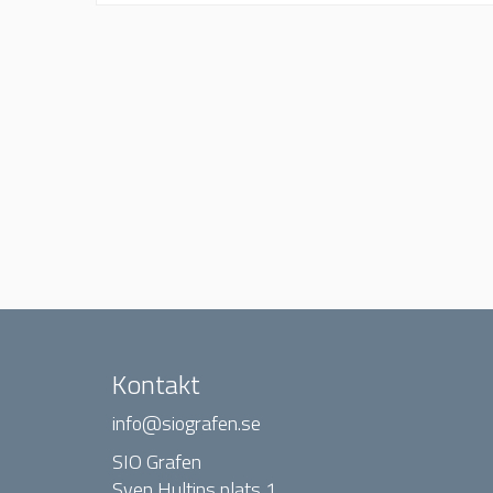
Kontakt
info@siografen.se
SIO Grafen
Sven Hultins plats 1