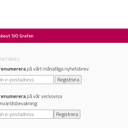
About SIO Grafen
YHETSBREV
renumerera
på vårt månatliga nyhetsbrev:
renumerera
på vår veckovisa
mvärldsbevakning: