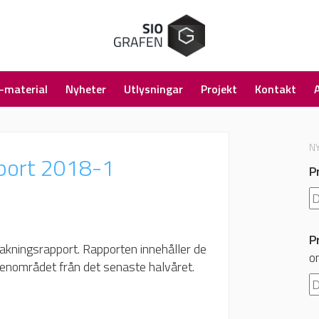
-material
Nyheter
Utlysningar
Projekt
Kontakt
N
eport 2018-1
P
P
akningsrapport. Rapporten innehåller de
o
fenområdet från det senaste halvåret.