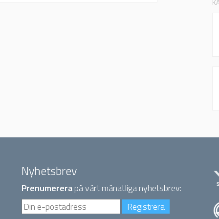
K
Nyhetsbrev
Prenumerera
på vårt månatliga nyhetsbrev: