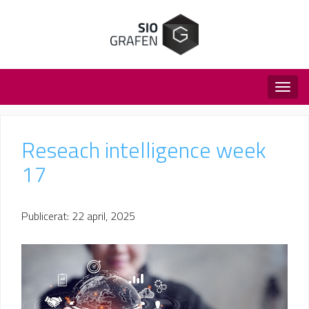
Togg
navig
Reseach intelligence week
17
Publicerat: 22 april, 2025