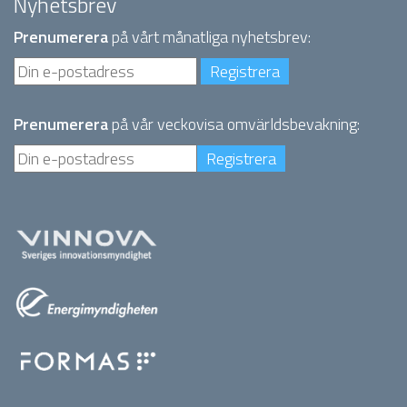
Nyhetsbrev
Prenumerera
på vårt månatliga nyhetsbrev:
Prenumerera
på vår veckovisa omvärldsbevakning: