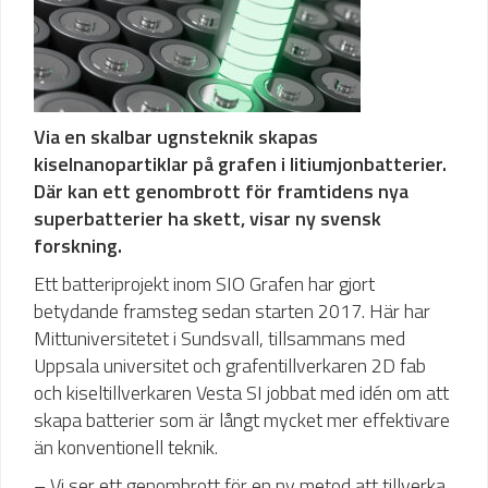
Via en skalbar ugnsteknik skapas
kiselnanopartiklar på grafen i litiumjonbatterier.
Där kan ett genombrott för framtidens nya
superbatterier ha skett, visar ny svensk
forskning.
Ett batteriprojekt inom SIO Grafen har gjort
betydande framsteg sedan starten 2017. Här har
Mittuniversitetet i Sundsvall, tillsammans med
Uppsala universitet och grafentillverkaren 2D fab
och kiseltillverkaren Vesta SI jobbat med idén om att
skapa batterier som är långt mycket mer effektivare
än konventionell teknik.
– Vi ser ett genombrott för en ny metod att tillverka