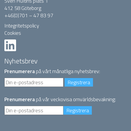
Sven Hultins plats 1
412 58 Göteborg
+46(0)701 – 47 83 97
Integritetspolicy
Cookies
Nyhetsbrev
Prenumerera
på vårt månatliga nyhetsbrev:
Prenumerera
på vår veckovisa omvärldsbevakning: