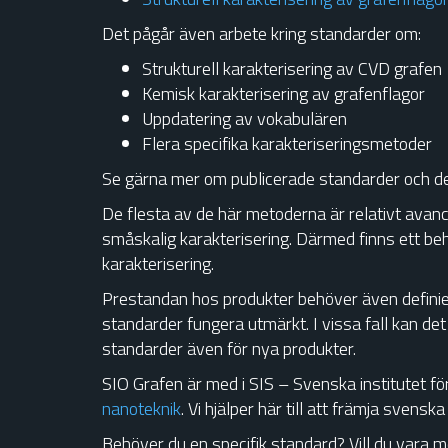
Det pågår även arbete kring standarder om:
Strukturell karakterisering av CVD grafen
Kemisk karakterisering av grafenflagor
Uppdatering av vokabulären
Flera specifika karakteriseringsmetoder
Se gärna mer om publicerade standarder och d
De flesta av de här metoderna är relativt av
småskalig karakterisering. Därmed finns ett beh
karakterisering.
Prestandan hos produkter behöver även definier
standarder fungera utmärkt. I vissa fall kan d
standarder även för nya produkter.
SIO Grafen är med i SIS – Svenska institutet fö
nanoteknik
. Vi hjälper här till att främja svensk
Behöver du en specifik standard? Vill du vara