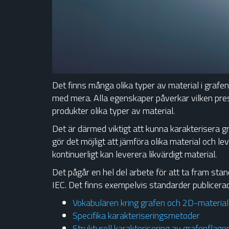
Det finns många olika typer av material i grafenf
med mera. Alla egenskaper påverkar vilken pres
produkter olika typer av material.
Det är därmed viktigt att kunna karakterisera g
gör det möjligt att jämföra olika material och l
kontinuerligt kan leverera likvärdigt material.
Det pågår en hel del arbete för att ta fram sta
IEC. Det finns exempelvis standarder publicera
Vokabulären kring grafen och 2D-material
Specifika karakteriseringsmetoder
Strukturell karakterisering av grafenflago