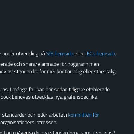
e under utveckling på
SIS hemsida
eller
IECs hemsida
.
ancerade och snarare ämnade för noggrann men
ov av standarder för mer kontinuerlig eller storskalig
as. I många fall kan här sedan tidigare etablerade
et dock behövas utvecklas nya grafenspecifika
r standarder och leder arbetet i
kommittén för
a organisationers intressen.
 med och påverka de nya standarderna som utvecklas?