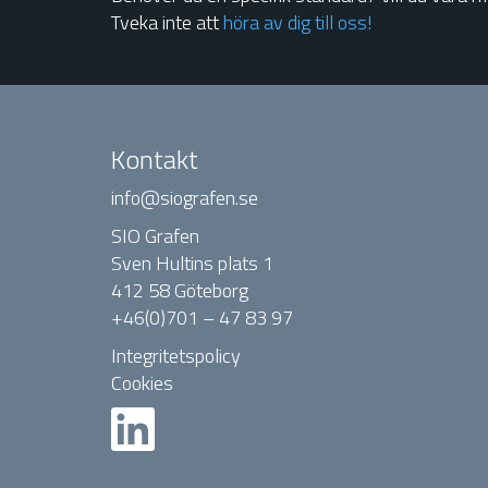
Tveka inte att
höra av dig till oss!
Kontakt
info@siografen.se
SIO Grafen
Sven Hultins plats 1
412 58 Göteborg
+46(0)701 – 47 83 97
Integritetspolicy
Cookies