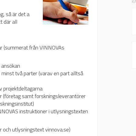
K
g, så är det a
 där all
 är (summerat från VINNOVAs
 i ansökan
inst två parter (varav en part alltså
v projektdeltagarna
rer (företag samt forskningsleverantörer
skningsinstitut)
INNOVAS instruktioner i utlysningstexten
r och utlysningstext vinnova.se)