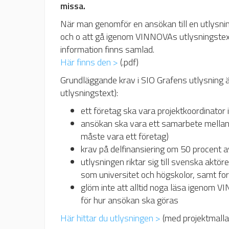
missa.
När man genomför en ansökan till en utlysnin
och o att gå igenom VINNOVAs utlysningstext
information finns samlad.
Här finns den >
(.pdf)
Grundläggande krav i SIO Grafens utlysning
utlysningstext):
ett företag ska vara projektkoordinator
ansökan ska vara ett samarbete mellan m
måste vara ett företag)
krav på delfinansiering om 50 procent a
utlysningen riktar sig till svenska aktö
som universitet och högskolor, samt for
glöm inte att alltid noga läsa igenom V
för hur ansökan ska göras
Här hittar du utlysningen >
(med projektmalla