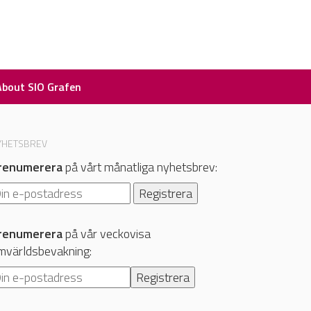
About SIO Grafen
YHETSBREV
renumerera
på vårt månatliga nyhetsbrev:
renumerera
på vår veckovisa
mvärldsbevakning: