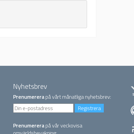
Nyhetsbrev
Prenumerera
på vårt månatliga nyhetsbrev:
Prenumerera
på vår veckovisa
omvärldsbevakning: