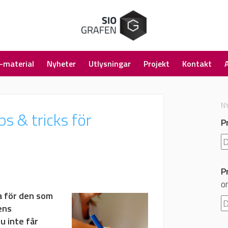
-material
Nyheter
Utlysningar
Projekt
Kontakt
N
s & tricks för
P
P
o
na för den som
ens
u inte får