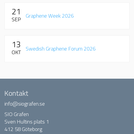
21
Graphene Week 2026
SEP
13
Swedish Graphene Forum 2026
OKT
Kontakt
info@siografen.se
SIO Grafen
Sven Hultins plats 1
412 58 Göteborg