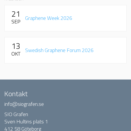
21
Graphene Week 2026
SEP
13
Swedish Graphene Forum 2026
OKT
Kontakt
info@siografen.se
SIO Grafen
Sven Hultins plats 1
412 58 Göteborg