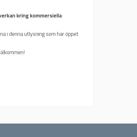
verkan kring kommersiella
na i denna utlysning som har öppet
 välkommen!