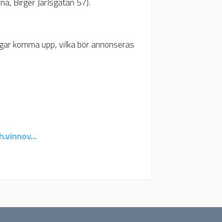
a, Birger Jarlsgatan 57).
ngar komma upp, vilka bör annonseras
.vinnov...