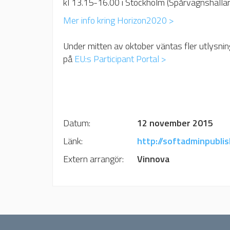
kl 13.15-16.00 i Stockholm (Spårvagnshallarn
Mer info kring Horizon2020 >
Under mitten av oktober väntas fler utlysni
på
EU:s Participant Portal >
Datum:	
12 november 2015 
Länk:	
http://softadminpublish
Extern arrangör:	
Vinnova