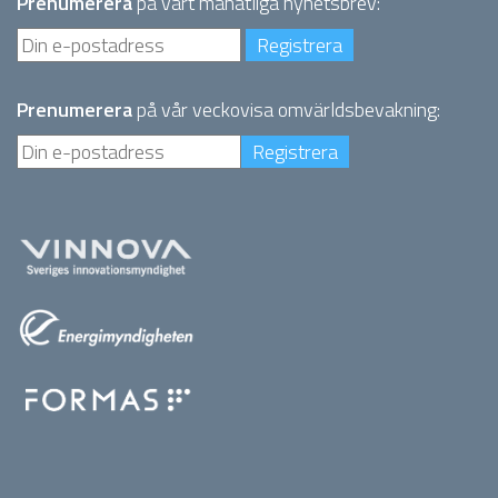
Prenumerera
på vårt månatliga nyhetsbrev:
Prenumerera
på vår veckovisa omvärldsbevakning: