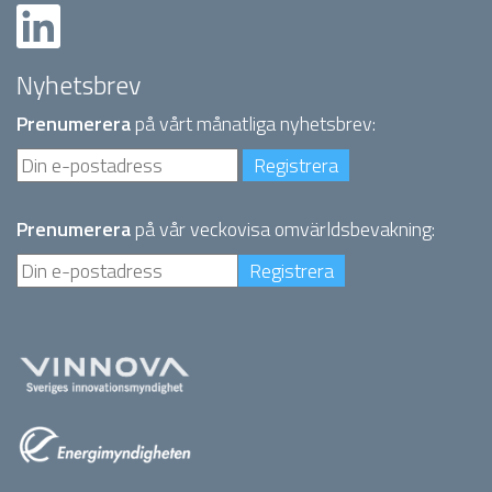
Nyhetsbrev
Prenumerera
på vårt månatliga nyhetsbrev:
Prenumerera
på vår veckovisa omvärldsbevakning: