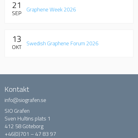
21
Graphene Week 2026
SEP
13
Swedish Graphene Forum 2026
OKT
Kontakt
info@siografen.se
SIO Grafen
Sven Hultins plats 1
412 58 Göteborg
+46(0)701 – 47 83 97