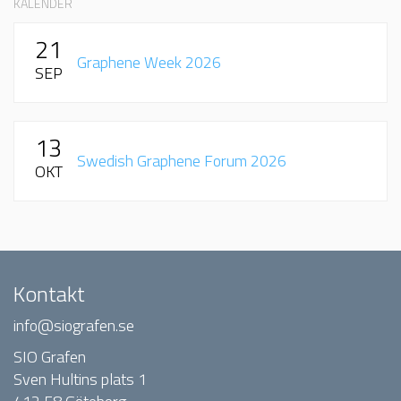
KALENDER
21
Graphene Week 2026
SEP
13
Swedish Graphene Forum 2026
OKT
Kontakt
info@siografen.se
SIO Grafen
Sven Hultins plats 1